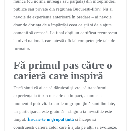
muncă (cu normă întreagă sau parțială) din întreprinderi
publice sau private din regiunea București-Ilfov. Nu ai
nevoie de experiență anterioară în predare – ai nevoie
doar de dorința de a împărtăși ceea ce știi și de a ajuta
oamenii să crească. La final obții un certificat recunoscut
la nivel național, care atestă oficial competențele tale de
formator.
Fă primul pas către o
carieră care inspiră
Dacă simți că ai ce să dăruiești și vrei să transformi
experiența ta într-o meserie cu impact, acum este
momentul potrivit. Locurile în grupul țintă sunt limitate,
iar participarea este gratuită – singura ta investiție este
timpul.
Înscrie-te în grupul țintă
și începe să
construiești cariera celor care îi ajută pe alții să evolueze.