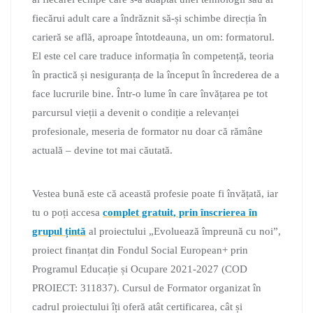
fiecărui adult care a îndrăznit să-și schimbe direcția în
carieră se află, aproape întotdeauna, un om: formatorul.
El este cel care traduce informația în competență, teoria
în practică și nesiguranța de la început în încrederea de a
face lucrurile bine. Într-o lume în care învățarea pe tot
parcursul vieții a devenit o condiție a relevanței
profesionale, meseria de formator nu doar că rămâne
actuală – devine tot mai căutată.
Vestea bună este că această profesie poate fi învățată, iar
tu o poți accesa
complet gratuit, prin înscrierea în
grupul țintă
al proiectului „Evoluează împreună cu noi”,
proiect finanțat din Fondul Social European+ prin
Programul Educație și Ocupare 2021-2027 (COD
PROIECT: 311837). Cursul de Formator organizat în
cadrul proiectului îți oferă atât certificarea, cât și