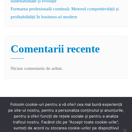
sustenabilitate și evoluție
Formarea profesională continuă: Motorul competitivității și
profitabilității în business-ul modern
Comentarii recente
Niciun comentariu de arătat.
Folosim cookie-uri pentru a vă oferi cea mai bună experiență
pe site-ul nostru, pentru a personaliza conținutul și anunțurile,
pentru a oferi funcții de rețele sociale și pentru a analiza
traficul nostru. Facând clic pe "Accept toate cookie-urile",
sunteți de acord cu stocarea cookie-urilor pe dispozitivul
Home
Proiect
Anunțuri
Noutăți
Contact