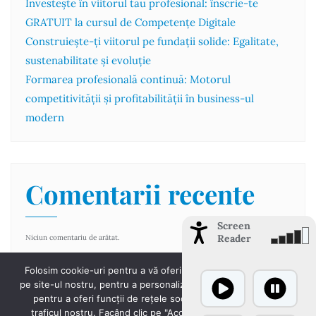
Investește în viitorul tău profesional: înscrie-te
GRATUIT la cursul de Competențe Digitale
Construiește-ți viitorul pe fundații solide: Egalitate,
sustenabilitate și evoluție
Formarea profesională continuă: Motorul
competitivității și profitabilității în business-ul
modern
Comentarii recente
Screen
Reader
Niciun comentariu de arătat.
Folosim cookie-uri pentru a vă oferi cea mai bună experiență
pe site-ul nostru, pentru a personaliza conținutul și anunțurile,
pentru a oferi funcții de rețele sociale și pentru a analiza
traficul nostru. Facând clic pe "Accept toate cookie-urile",